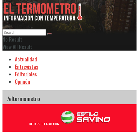
No Result
View All Result
Actualidad
Entrevistas
Editoriales
Opinión
DESARROLLADO POR