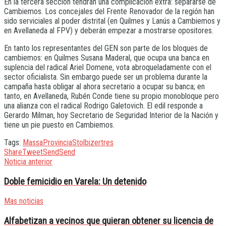
En la tercera sección tendrán una complicación extra: separarse de
Cambiemos. Los concejales del Frente Renovador de la región han
sido serviciales al poder distrital (en Quilmes y Lanús a Cambiemos y
en Avellaneda al FPV) y deberán empezar a mostrarse opositores.
En tanto los representantes del GEN son parte de los bloques de
cambiemos: en Quilmes Susana Maderal, que ocupa una banca en
suplencia del radical Ariel Domene, vota abroqueladamente con el
sector oficialista. Sin embargo puede ser un problema durante la
campaña hasta obligar al ahora secretario a ocupar su banca; en
tanto, en Avellaneda, Rubén Conde tiene su propio monobloque pero
una alianza con el radical Rodrigo Galetovich. El edil responde a
Gerardo Milman, hoy Secretario de Seguridad Interior de la Nación y
tiene un pie puesto en Cambiemos.
Tags:
Massa
Provincia
Stolbizer
tres
Share
Tweet
Send
Send
Noticia anterior
Doble femicidio en Varela: Un detenido
Mas noticias
Alfabetizan a vecinos que quieran obtener su licencia de