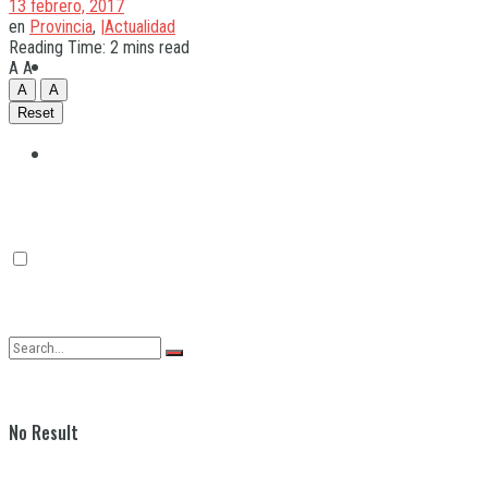
13 febrero, 2017
en
Provincia
,
|Actualidad
Reading Time: 2 mins read
Quilmes
A
A
A
A
Reset
Varela
No Result