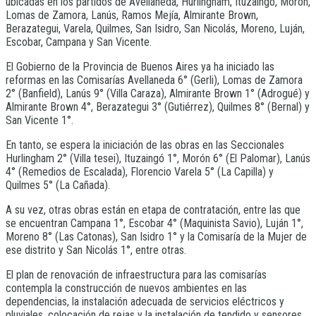
ubicadas en los partidos de Avellaneda, Hurlingham, Ituzaingó, Morón,
Lomas de Zamora, Lanús, Ramos Mejía, Almirante Brown,
Berazategui, Varela, Quilmes, San Isidro, San Nicolás, Moreno, Luján,
Escobar, Campana y San Vicente.
El Gobierno de la Provincia de Buenos Aires ya ha iniciado las
reformas en las Comisarías Avellaneda 6° (Gerli), Lomas de Zamora
2° (Banfield), Lanús 9° (Villa Caraza), Almirante Brown 1° (Adrogué) y
Almirante Brown 4°, Berazategui 3° (Gutiérrez), Quilmes 8° (Bernal) y
San Vicente 1°.
En tanto, se espera la iniciación de las obras en las Seccionales
Hurlingham 2° (Villa tesei), Ituzaingó 1°, Morón 6° (El Palomar), Lanús
4° (Remedios de Escalada), Florencio Varela 5° (La Capilla) y
Quilmes 5° (La Cañada).
A su vez, otras obras están en etapa de contratación, entre las que
se encuentran Campana 1°, Escobar 4° (Maquinista Savio), Luján 1°,
Moreno 8° (Las Catonas), San Isidro 1° y la Comisaría de la Mujer de
ese distrito y San Nicolás 1°, entre otras.
El plan de renovación de infraestructura para las comisarías
contempla la construcción de nuevos ambientes en las
dependencias, la instalación adecuada de servicios eléctricos y
pluviales, colocación de rejas y la instalación de tendido y sensores