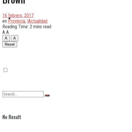
16 febrero, 2017
Quilmes
en
Provincia
,
|Actualidad
Reading Time: 2 mins read
A
A
A
A
Varela
Reset
No Result