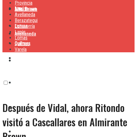
Provincia
Lanús
Alte. Brown
Alte. Brown
Avellaneda
Berazategui
Lomas
Echeverría
Lanús
Avellaneda
Lomas
Quilmes
Quilmes
Varela
Berazategui
Varela
Echeverría
Después de Vidal, ahora Ritondo
Lanús
visitó a Cascallares en Almirante
Lomas
Brown