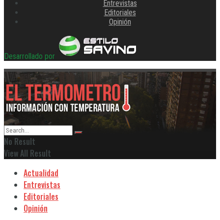
Entrevistas
Editoriales
Opinión
Desarrollado por
No Result
View All Result
Actualidad
Entrevistas
Editoriales
Opinión