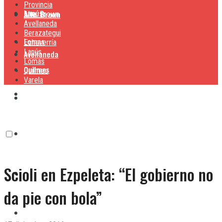
Provincia
Lanús
Alte. Brown
Alte. Brown
Avellaneda
Berazategui
Lomas
Echeverría
Lanús
Avellaneda
Lomas
Quilmes
Quilmes
Varela
Berazategui
Varela
Echeverría
Scioli en Ezpeleta: “El gobierno no
Lanús
da pie con bola”
Lomas