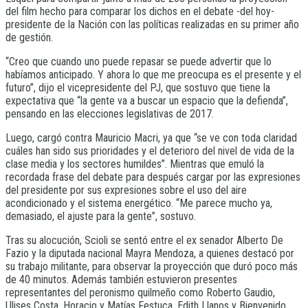
del film hecho para comparar los dichos en el debate -del hoy-
presidente de la Nación con las políticas realizadas en su primer año
de gestión.
“Creo que cuando uno puede repasar se puede advertir que lo
habíamos anticipado. Y ahora lo que me preocupa es el presente y el
futuro”, dijo el vicepresidente del PJ, que sostuvo que tiene la
expectativa que “la gente va a buscar un espacio que la defienda”,
pensando en las elecciones legislativas de 2017.
Luego, cargó contra Mauricio Macri, ya que “se ve con toda claridad
cuáles han sido sus prioridades y el deterioro del nivel de vida de la
clase media y los sectores humildes”. Mientras que emuló la
recordada frase del debate para después cargar por las expresiones
del presidente por sus expresiones sobre el uso del aire
acondicionado y el sistema energético. “Me parece mucho ya,
demasiado, el ajuste para la gente”, sostuvo.
Tras su alocución, Scioli se sentó entre el ex senador Alberto De
Fazio y la diputada nacional Mayra Mendoza, a quienes destacó por
su trabajo militante, para observar la proyección que duró poco más
de 40 minutos. Además también estuvieron presentes
representantes del peronismo quilmeño como Roberto Gaudio,
Ulises Costa, Horacio y Matías Festuca, Edith Llanos y Bienvenido