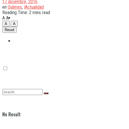
17 diciembre, 2016
en
Quilmes
,
|Actualidad
Reading Time: 2 mins read
Quilmes
A
A
A
A
Reset
Varela
No Result