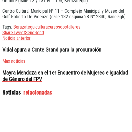
Octubre (calle 12 y 131 N° 1193, Berazategui).
Centro Cultural Municipal Nº 11 – Complejo Municipal y Museo del
Golf Roberto De Vicenzo (calle 132 esquina 28 N° 2830, Ranelagh).
Tags:
Berazategui
cultura
cursos
dos
talleres
Share
Tweet
Send
Send
Noticia anterior
Vidal apura a Conte Grand para la procuración
Mas noticias
Mayra Mendoza en el 1er Encuentro de Mujeres e Igualdad
de Género del FPV
Noticias
relacionadas