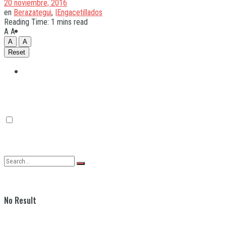
20 noviembre, 2016
en
Berazategui
,
|Engacetillados
Reading Time: 1 mins read
Quilmes
A
A
A
A
Reset
Varela
No Result