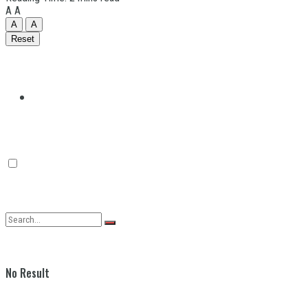
A
A
A
A
Reset
Quilmes
Varela
No Result