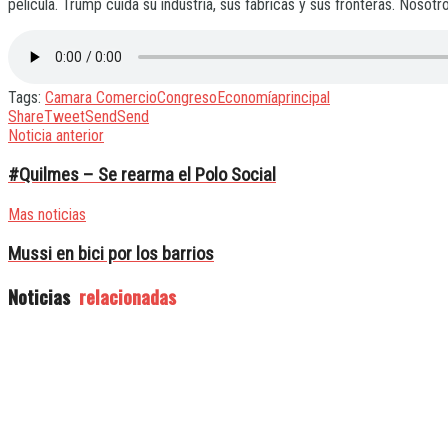
película. Trump cuida su industria, sus fábricas y sus fronteras. Nosot
Tags:
Camara Comercio
Congreso
Economía
principal
Share
Tweet
Send
Send
Noticia anterior
#Quilmes – Se rearma el Polo Social
Mas noticias
Mussi en bici por los barrios
Noticias
relacionadas