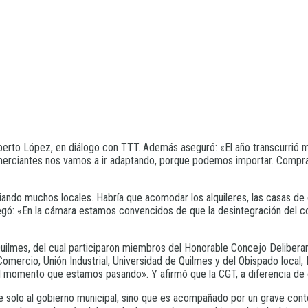
berto López, en diálogo con TTT. Además aseguró: «El año transcurrió 
merciantes nos vamos a ir adaptando, porque podemos importar. Comprar 
ando muchos locales. Habría que acomodar los alquileres, las casas de 
egó: «En la cámara estamos convencidos de que la desintegración del come
Quilmes, del cual participaron miembros del Honorable Concejo Deliber
 Comercio, Unión Industrial, Universidad de Quilmes y del Obispado loca
momento que estamos pasando». Y afirmó que la CGT, a diferencia de otr
solo al gobierno municipal, sino que es acompañado por un grave contex