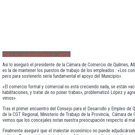
Share on Facebook
Share on Twitter
Así lo aseguró el presidente de la Cámara de Comercio de Quilmes, Al
es la de mantener los puestos de trabajo de los empleados : «Los co
pero para sostenerlo sería fundamental el apoyo del Municipio».
«El comercio formal y comercial no está creciendo nada, se están vaci
habilitaciones, y tratar de no poner trabas», problematizó López y agr
vimos».
Tras el primer encuentro del Consejo para el Desarrollo y Empleo de 
de la CGT Regional, Ministerio de Trabajo de la Provincia, Cámara de
vemos que los concejales notan nuestra preocupación respecto al mal 
Finalmente aseguró que el malestar económico no puede adjudicársele 