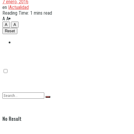
7 enero, 2016
en
|Actualidad
Reading Time: 1 mins read
Quilmes
A
A
A
A
Reset
Varela
No Result