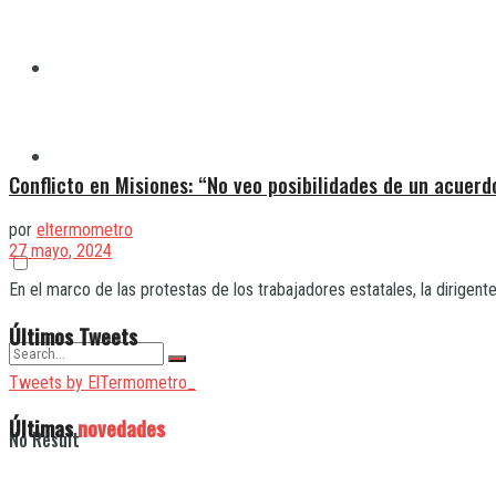
Quilmes
Varela
Conflicto en Misiones: “No veo posibilidades de un acuerdo
por
eltermometro
27 mayo, 2024
En el marco de las protestas de los trabajadores estatales, la dirigente
Últimos Tweets
Tweets by ElTermometro_
Últimas
novedades
No Result