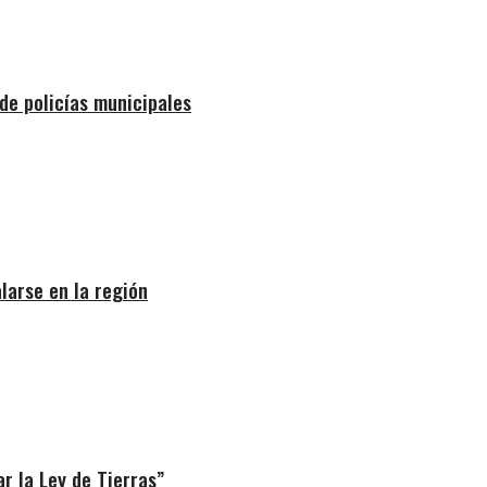
de policías municipales
larse en la región
r la Ley de Tierras”