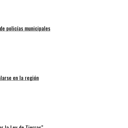
de policías municipales
larse en la región
r la Ley de Tierras”