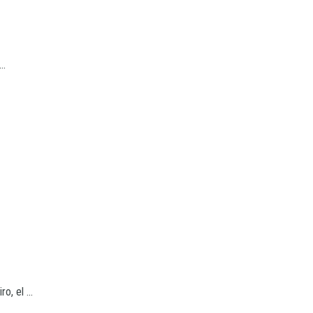
..
, el ...