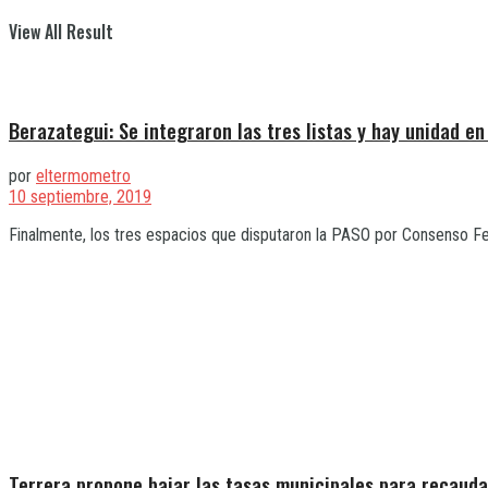
View All Result
Berazategui: Se integraron las tres listas y hay unidad e
por
eltermometro
10 septiembre, 2019
Finalmente, los tres espacios que disputaron la PASO por Consenso Fed
Terrera propone bajar las tasas municipales para recaud