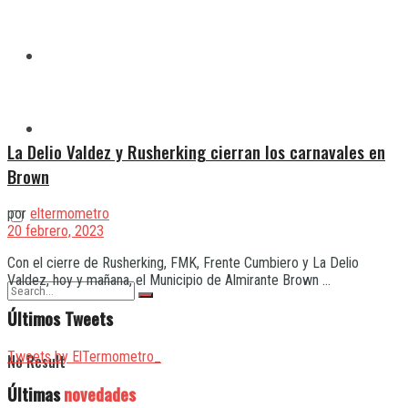
Quilmes
Varela
La Delio Valdez y Rusherking cierran los carnavales en
Brown
por
eltermometro
20 febrero, 2023
Con el cierre de Rusherking, FMK, Frente Cumbiero y La Delio
Valdez, hoy y mañana, el Municipio de Almirante Brown ...
Últimos Tweets
Tweets by ElTermometro_
No Result
Últimas
novedades