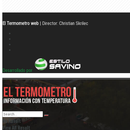
El Termometro web
| Director: Christian Skrilec
Desarrollado por
No Result
View All Result