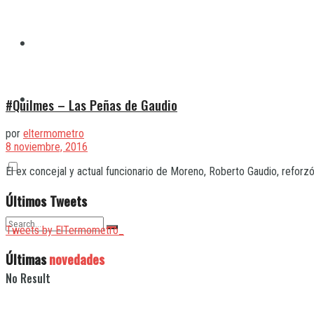
Quilmes
Varela
#Quilmes – Las Peñas de Gaudio
por
eltermometro
8 noviembre, 2016
El ex concejal y actual funcionario de Moreno, Roberto Gaudio, reforzó e
Últimos Tweets
Tweets by ElTermometro_
Últimas
novedades
No Result