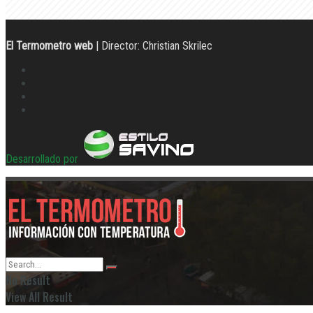
El Termometro web
| Director: Christian Skrilec
Desarrollado por
No Result
View All Result