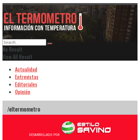
No Result
View All Result
Actualidad
Entrevistas
Editoriales
Opinión
DESARROLLADO POR