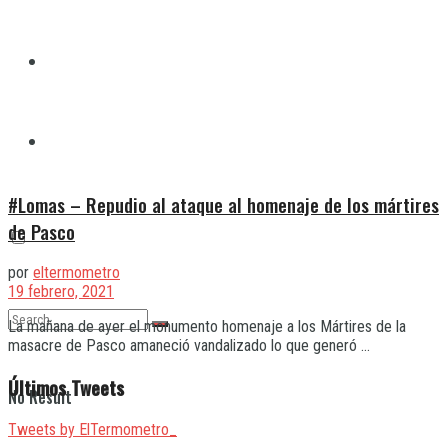
Quilmes
Varela
#Lomas – Repudio al ataque al homenaje de los mártires
de Pasco
por
eltermometro
19 febrero, 2021
La mañana de ayer el monumento homenaje a los Mártires de la
masacre de Pasco amaneció vandalizado lo que generó ...
Últimos Tweets
No Result
Tweets by ElTermometro_