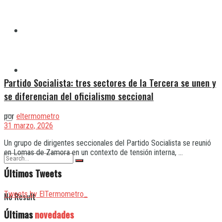
Quilmes
Varela
Partido Socialista: tres sectores de la Tercera se unen y
se diferencian del oficialismo seccional
por
eltermometro
31 marzo, 2026
Un grupo de dirigentes seccionales del Partido Socialista se reunió
en Lomas de Zamora en un contexto de tensión interna, ...
Últimos Tweets
Tweets by ElTermometro_
No Result
Últimas
novedades