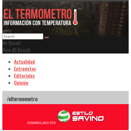
No Result
View All Result
Actualidad
Entrevistas
Editoriales
Opinión
DESARROLLADO POR