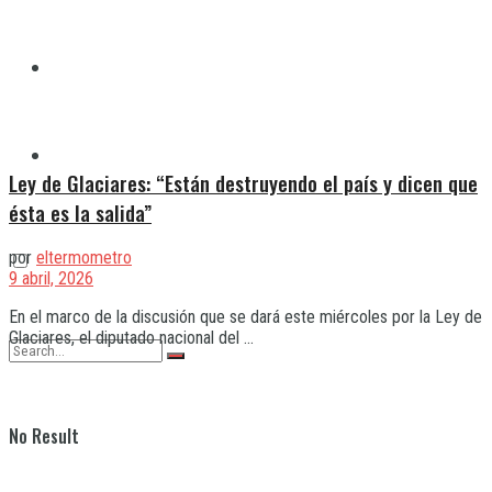
Quilmes
Varela
Ley de Glaciares: “Están destruyendo el país y dicen que
ésta es la salida”
por
eltermometro
9 abril, 2026
En el marco de la discusión que se dará este miércoles por la Ley de
Glaciares, el diputado nacional del ...
No Result