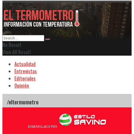
No Result
View All Result
Actualidad
Entrevistas
Editoriales
Opinión
DESARROLLADO POR