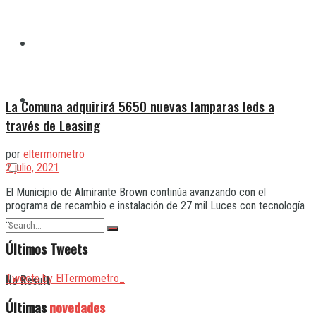
Quilmes
Varela
La Comuna adquirirá 5650 nuevas lamparas leds a
través de Leasing
por
eltermometro
2 julio, 2021
El Municipio de Almirante Brown continúa avanzando con el
programa de recambio e instalación de 27 mil Luces con tecnología
...
Últimos Tweets
Tweets by ElTermometro_
No Result
Últimas
novedades