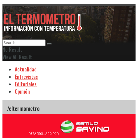
No Result
View All Result
Actualidad
Entrevistas
Editoriales
Opinión
DESARROLLADO POR