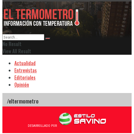
No Result
View All Result
Actualidad
Entrevistas
Editoriales
Opinión
DESARROLLADO POR