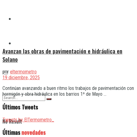
Quilmes
Varela
Avanzan las obras de pavimentación e hidráulica en
Solano
por
eltermometro
19 diciembre, 2025
Continúan avanzando a buen ritmo los trabajos de pavimentación con
hormigón y obra hidráulica en los barrios 1º de Mayo ...
Últimos Tweets
Tweets by ElTermometro_
No Result
Últimas
novedades