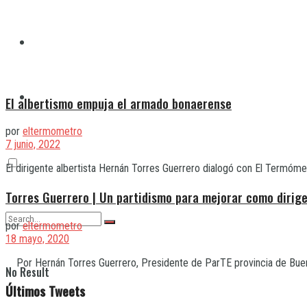
Quilmes
Varela
El albertismo empuja el armado bonaerense
por
eltermometro
7 junio, 2022
El dirigente albertista Hernán Torres Guerrero dialogó con El Termómet
Torres Guerrero | Un partidismo para mejorar como dirige
por
eltermometro
18 mayo, 2020
Por Hernán Torres Guerrero, Presidente de ParTE provincia de Buenos 
No Result
Últimos Tweets