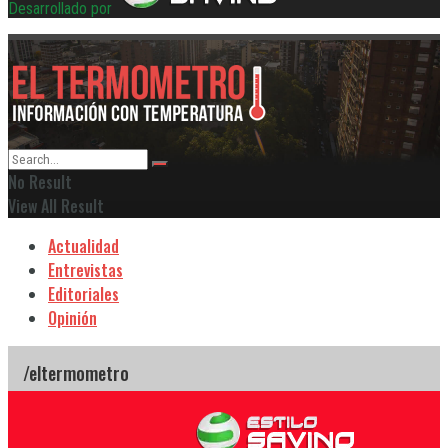
Desarrollado por
No Result
View All Result
Actualidad
Entrevistas
Editoriales
Opinión