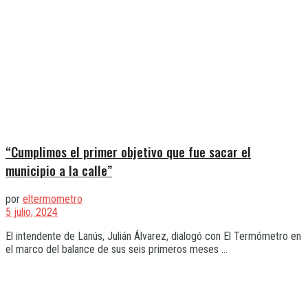
“Cumplimos el primer objetivo que fue sacar el
municipio a la calle”
por
eltermometro
5 julio, 2024
El intendente de Lanús, Julián Álvarez, dialogó con El Termómetro en
el marco del balance de sus seis primeros meses ...