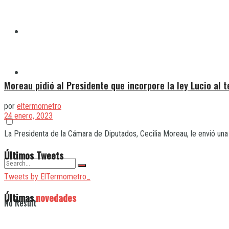
Quilmes
Varela
Moreau pidió al Presidente que incorpore la ley Lucio al 
por
eltermometro
24 enero, 2023
La Presidenta de la Cámara de Diputados, Cecilia Moreau, le envió una 
Últimos Tweets
Tweets by ElTermometro_
Últimas
novedades
No Result