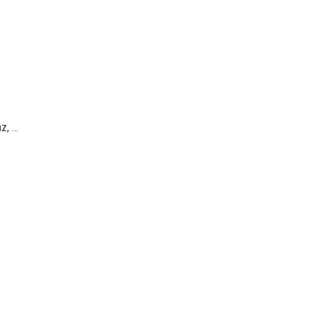
, ...