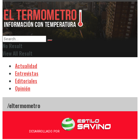
No Result
View All Result
Actualidad
Entrevistas
Editoriales
Opinión
DESARROLLADO POR