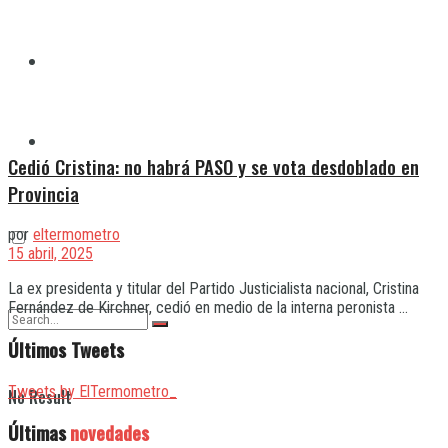
Quilmes
Varela
Cedió Cristina: no habrá PASO y se vota desdoblado en
Provincia
por
eltermometro
15 abril, 2025
La ex presidenta y titular del Partido Justicialista nacional, Cristina
Fernández de Kirchner, cedió en medio de la interna peronista ...
Últimos Tweets
Tweets by ElTermometro_
No Result
Últimas
novedades