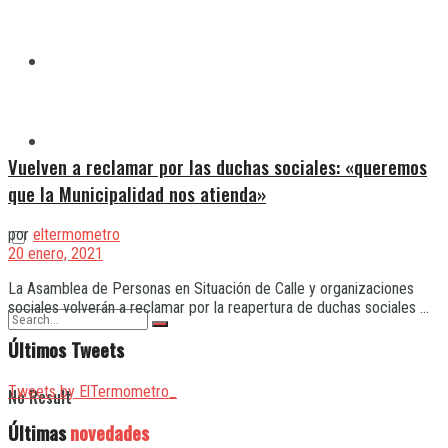
Quilmes
Varela
Vuelven a reclamar por las duchas sociales: «queremos
que la Municipalidad nos atienda»
por
eltermometro
20 enero, 2021
La Asamblea de Personas en Situación de Calle y organizaciones
sociales volverán a reclamar por la reapertura de duchas sociales ...
Últimos Tweets
Tweets by ElTermometro_
No Result
Últimas
novedades