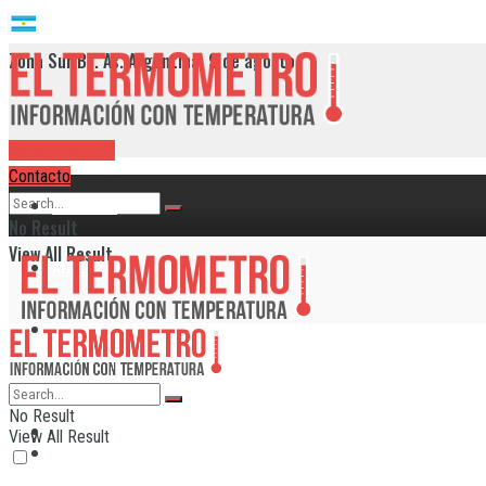
Zona Sur Bs. As. Argentina, 9 de agosto
RADIO EN VIVO
Contacto
Provincia
No Result
View All Result
Alte. Brown
Avellaneda
Berazategui
No Result
Provincia
View All Result
Echeverría