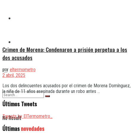
Quilmes
Varela
Crimen de Morena: Condenaron a prisión perpetua a los
dos acusados
por
eltermometro
2 abril, 2025
Los dos delincuentes acusados por el crimen de Morena Domínguez,
la niña de 11 años asesinada durante un robo antes ...
Últimos Tweets
Tweets by ElTermometro_
No Result
Últimas
novedades