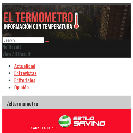
No Result
View All Result
Actualidad
Entrevistas
Editoriales
Opinión
DESARROLLADO POR