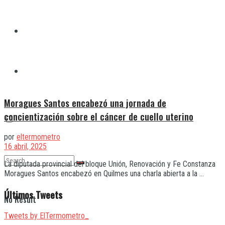
Quilmes
Varela
Moragues Santos encabezó una jornada de
concientización sobre el cáncer de cuello uterino
por
eltermometro
16 abril, 2025
La diputada provincial del bloque Unión, Renovación y Fe Constanza
Moragues Santos encabezó en Quilmes una charla abierta a la ...
Últimos Tweets
No Result
Tweets by ElTermometro_