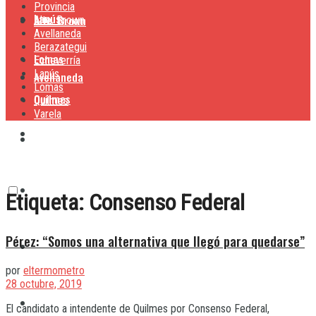
Provincia
Lanús
Alte. Brown
Alte. Brown
Avellaneda
Berazategui
Lomas
Echeverría
Lanús
Avellaneda
Lomas
Quilmes
Quilmes
Varela
Berazategui
Varela
Echeverría
Etiqueta:
Consenso Federal
Pérez: “Somos una alternativa que llegó para quedarse”
Lanús
por
eltermometro
28 octubre, 2019
Lomas
El candidato a intendente de Quilmes por Consenso Federal,