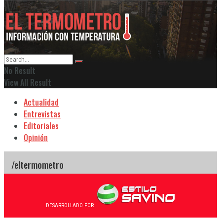
No Result
View All Result
Actualidad
Entrevistas
Editoriales
Opinión
DESARROLLADO POR