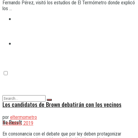
Fernando Pérez, visitó los estudios de El Termómetro donde explicó
los ...
Quilmes
Varela
Los candidatos de Brown debatirán con los vecinos
por
eltermometro
No Result
1 octubre, 2019
En consonancia con el debate que por ley deben protagonizar