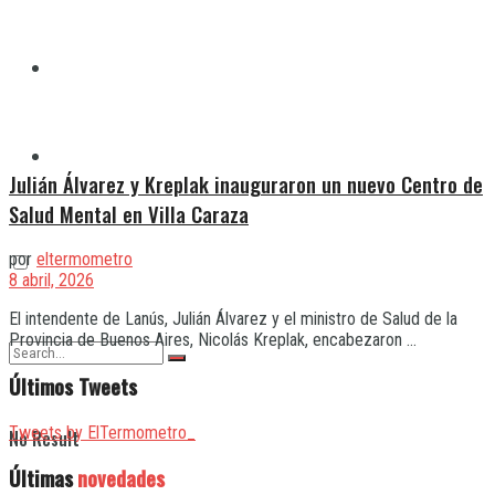
Quilmes
Varela
Julián Álvarez y Kreplak inauguraron un nuevo Centro de
Salud Mental en Villa Caraza
por
eltermometro
8 abril, 2026
El intendente de Lanús, Julián Álvarez y el ministro de Salud de la
Provincia de Buenos Aires, Nicolás Kreplak, encabezaron ...
Últimos Tweets
Tweets by ElTermometro_
No Result
Últimas
novedades