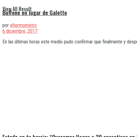
View All Result
Buffone en lugar de Galetto
por
eltermometro
6 diciembre, 2017
En las últimas horas este medio pudo confirmar que finalmente y despu
Estado en tu barrio: “Queremos llegar a 20 operativos en