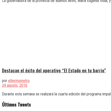
La gobernadora de la provincia de Buenos Aires, María Eugenia Vidal, y 
Destacan el éxito del operativo “El Estado en tu barrio”
por
eltermometro
24 agosto, 2016
Durante esta semana se realizará la cuarta edición del programa impulsa
Últimos Tweets