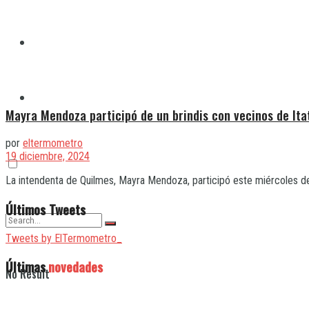
Quilmes
Varela
Mayra Mendoza participó de un brindis con vecinos de Ita
por
eltermometro
19 diciembre, 2024
La intendenta de Quilmes, Mayra Mendoza, participó este miércoles de 
Últimos Tweets
Tweets by ElTermometro_
Últimas
novedades
No Result