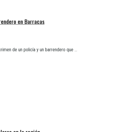
rrendero en Barracas
en de un policía y un barrendero que ...
larse en la región