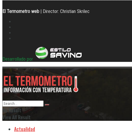
El Termometro web
| Director: Christian Skrilec
Desarrollado por
No Result
View All Result
Actualidad