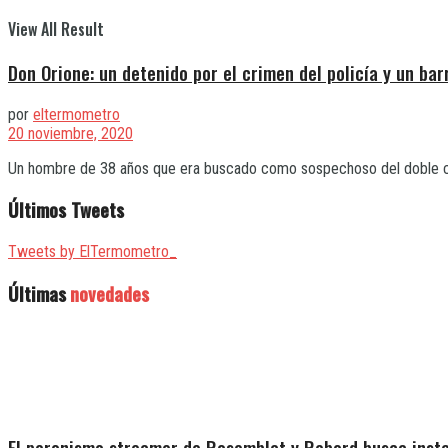
View All Result
Don Orione: un detenido por el crimen del policía y un ba
por
eltermometro
20 noviembre, 2020
Un hombre de 38 años que era buscado como sospechoso del doble crim
Últimos Tweets
Tweets by ElTermometro_
Últimas
novedades
El peronismo streamer de Rosemblat y Rebord busca insta