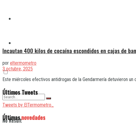
Quilmes
Varela
Incautan 400 kilos de cocaína escondidos en cajas de ba
por
eltermometro
3 octubre, 2025
Este miércoles efectivos antidrogas de la Gendarmería detuvieron un c
Últimos Tweets
Tweets by ElTermometro_
Últimas
novedades
No Result