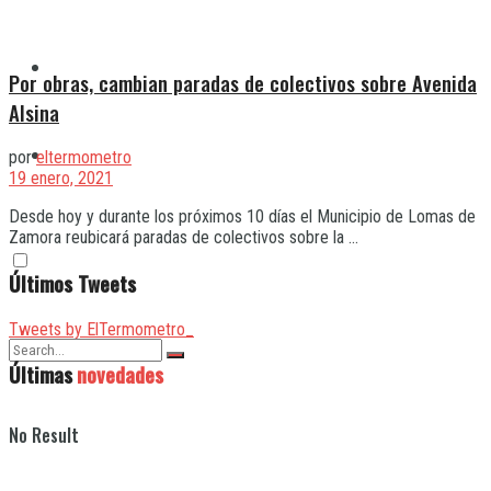
Quilmes
Por obras, cambian paradas de colectivos sobre Avenida
Alsina
Varela
por
eltermometro
19 enero, 2021
Desde hoy y durante los próximos 10 días el Municipio de Lomas de
Zamora reubicará paradas de colectivos sobre la ...
Últimos Tweets
Tweets by ElTermometro_
Últimas
novedades
No Result