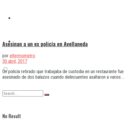
Quilmes
Varela
Asesinan a un ex policía en Avellaneda
por
eltermometro
30 abril, 2017
Un policía retirado que trabajaba de custodia en un restaurante fue
asesinado de dos balazos cuando delincuentes asaltaron a varios ...
No Result