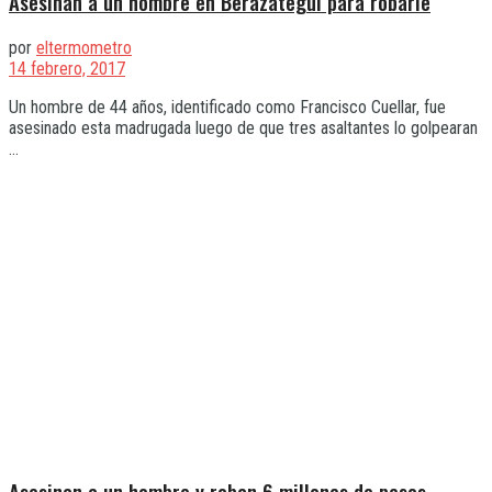
Asesinan a un hombre en Berazategui para robarle
por
eltermometro
14 febrero, 2017
Un hombre de 44 años, identificado como Francisco Cuellar, fue
asesinado esta madrugada luego de que tres asaltantes lo golpearan
...
Asesinan a un hombre y roban 6 millones de pesos