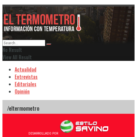
No Result
View All Result
Actualidad
Entrevistas
Editoriales
Opinión
DESARROLLADO POR