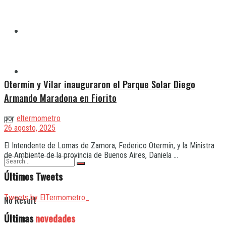
Quilmes
Varela
Otermín y Vilar inauguraron el Parque Solar Diego
Armando Maradona en Fiorito
por
eltermometro
26 agosto, 2025
El Intendente de Lomas de Zamora, Federico Otermín, y la Ministra
de Ambiente de la provincia de Buenos Aires, Daniela ...
Últimos Tweets
Tweets by ElTermometro_
No Result
Últimas
novedades