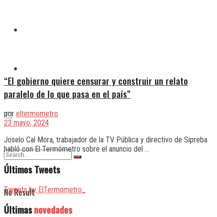
Quilmes
Varela
“El gobierno quiere censurar y construir un relato
paralelo de lo que pasa en el país”
por
eltermometro
23 mayo, 2024
Joselo Cal Mora, trabajador de la TV Pública y directivo de Sipreba
habló con El Termómetro sobre el anuncio del ...
Últimos Tweets
Tweets by ElTermometro_
No Result
Últimas
novedades