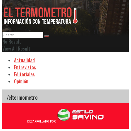
No Result
View All Result
Actualidad
Entrevistas
Editoriales
Opinión
DESARROLLADO POR