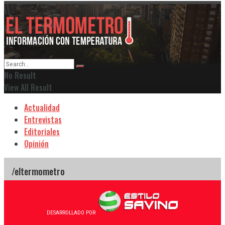
No Result
View All Result
Actualidad
Entrevistas
Editoriales
Opinión
DESARROLLADO POR