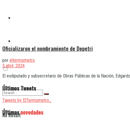
Quilmes
Varela
Oficializaron el nombramiento de Depetri
por
eltermometro
3 abril, 2024
El exdiputado y subsecretario de Obras Públicas de la Nación, Edgardo 
Últimos Tweets
Tweets by ElTermometro_
Últimas
novedades
No Result