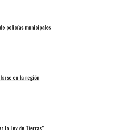
de policías municipales
larse en la región
r la Ley de Tierras”