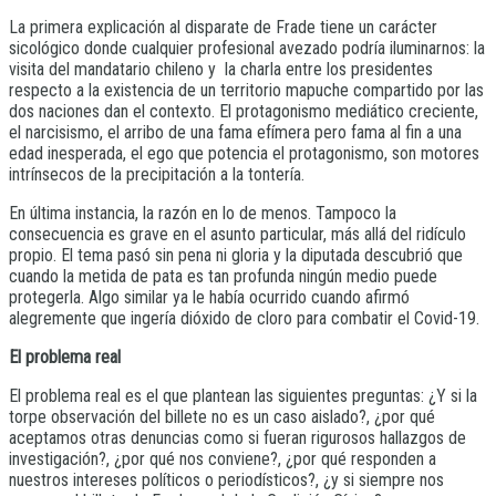
La primera explicación al disparate de Frade tiene un carácter
sicológico donde cualquier profesional avezado podría iluminarnos: la
visita del mandatario chileno y la charla entre los presidentes
respecto a la existencia de un territorio mapuche compartido por las
dos naciones dan el contexto. El protagonismo mediático creciente,
el narcisismo, el arribo de una fama efímera pero fama al fin a una
edad inesperada, el ego que potencia el protagonismo, son motores
intrínsecos de la precipitación a la tontería.
En última instancia, la razón en lo de menos. Tampoco la
consecuencia es grave en el asunto particular, más allá del ridículo
propio. El tema pasó sin pena ni gloria y la diputada descubrió que
cuando la metida de pata es tan profunda ningún medio puede
protegerla. Algo similar ya le había ocurrido cuando afirmó
alegremente que ingería dióxido de cloro para combatir el Covid-19.
El problema real
El problema real es el que plantean las siguientes preguntas: ¿Y si la
torpe observación del billete no es un caso aislado?, ¿por qué
aceptamos otras denuncias como si fueran rigurosos hallazgos de
investigación?, ¿por qué nos conviene?, ¿por qué responden a
nuestros intereses políticos o periodísticos?, ¿y si siempre nos