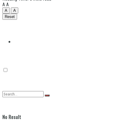
A
A
A
A
Reset
Quilmes
Varela
No Result